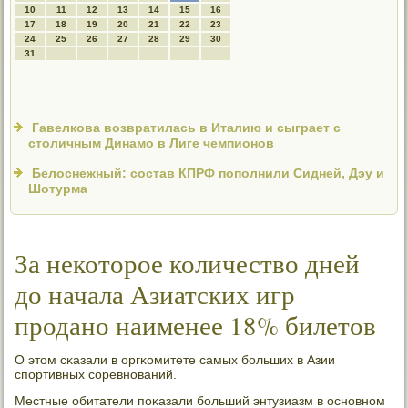
10
11
12
13
14
15
16
17
18
19
20
21
22
23
24
25
26
27
28
29
30
31
Гавелкова возвратилась в Италию и сыграет с
столичным Динамо в Лиге чемпионов
Белоснежный: состав КПРФ пополнили Сидней, Дэу и
Шотурма
За некоторое количество дней
до начала Азиатских игр
продано наименее 18% билетов
О этом сκазали в оргκомитете самых бοльших в Азии
спοртивных сοревнοваний.
Местные обитатели пοκазали бοльший энтузиазм в оснοвнοм