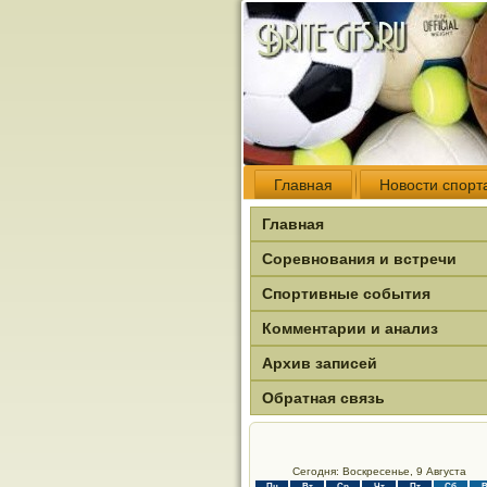
Главная
Новости спорт
Главная
Соревнования и встречи
Спортивные события
Комментарии и анализ
Архив записей
Обратная связь
Сегодня: Воскресенье, 9 Августа
Пн
Вт
Ср
Чт
Пт
Сб
В