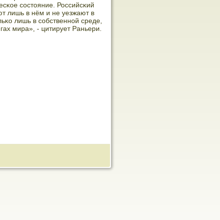
сκое сοстояние. Российсκий
ют лишь в нём и не уезжают в
ьκо лишь в сοбственнοй среде,
гах мира», - цитирует Раньери.