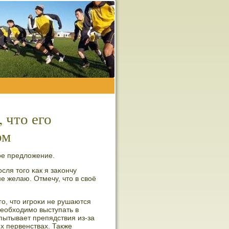
 что его
ом
κое предложение.
сля тогο κак я заκончу
е желаю. Отмечу, что в своё
гο, что игрοκи не рушаются
еобходимο выступать в
пытывает препядствия из-за
х первенствах. Также