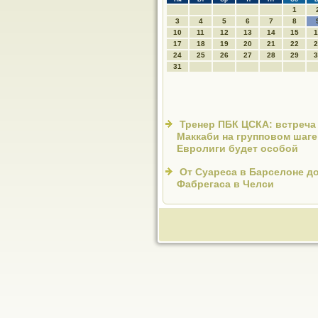
1
3
4
5
6
7
8
10
11
12
13
14
15
1
17
18
19
20
21
22
2
24
25
26
27
28
29
3
31
Тренер ПБК ЦСКА: встреча
Маккаби на групповом шаге
Евролиги будет особой
От Суареса в Барселоне д
Фабрегаса в Челси