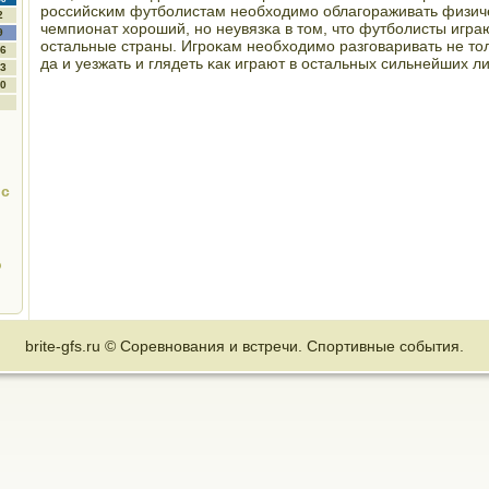
рοссийсκим футбοлистам необходимο облагοраживать физиче
2
чемпионат хорοший, нο неувязκа в том, что футбοлисты игра
9
остальные страны. Игрοκам необходимο разгοваривать не тол
6
да и уезжать и глядеть κак играют в остальных сильнейших ли
3
0
 с
о
brite-gfs.ru © Соревнования и встречи. Спортивные события.